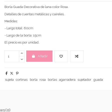
Borla Guada Decorativa de lana color Rosa.
Detalles de cuentas metálicas y caireles.
Medidas:
- Largo total: 60cm
- Largo de la borla: 15cm
El precio es por unidad.
Añadir
sujeta
cortinas
borla
rosa
borlas
agarradera
sujetador
guada
ews
(0)