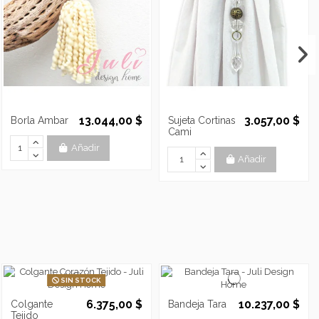
13.044,00 $
3.057,00 $
Borla Ambar
Sujeta Cortinas
Cami
Añadir
Añadir
SIN STOCK
6.375,00 $
10.237,00 $
Colgante
Bandeja Tara
Tejido