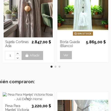
SIN STOCK
2.847,00 $
5.865,00 $
Sujeta Cortinas
Borla Guada
Ada
(Blanco)
Ver
Añadir
bién compraron:
3.220,00 $
Pesa Para
Mantel Victoria