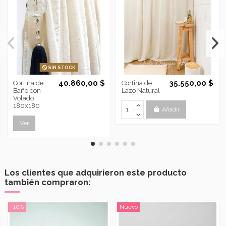
SIN STOCK
40.860,00 $
35.550,00 $
Cortina de
Cortina de
Baño con
Lazo Natural
Volado
180x180
Añadir
Ver
Los clientes que adquirieron este producto
también compraron:
-10%
Nuevo