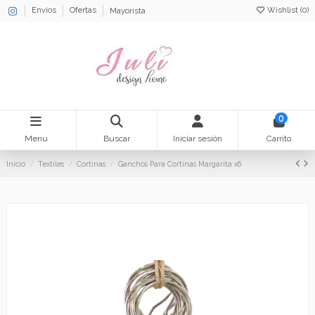
Wishlist (
0
)
Envíos
Ofertas
Mayorista
0
Menu
Buscar
Iniciar sesión
Carrito
Inicio
Textiles
Cortinas
Ganchos Para Cortinas Margarita x6